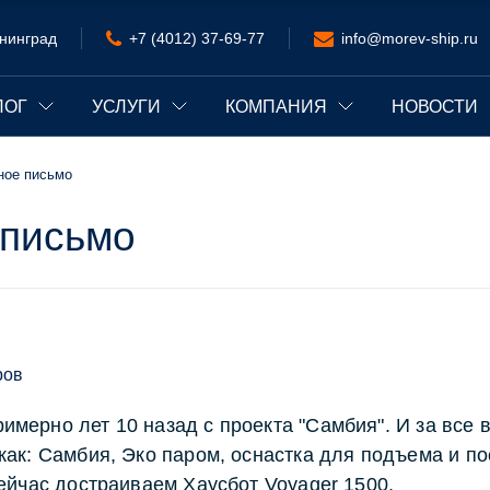
нинград
+7 (4012) 37-69-77
info@morev-ship.ru
ЛОГ
УСЛУГИ
КОМПАНИЯ
НОВОСТИ
ное письмо
 письмо
ров
имерно лет 10 назад с проекта "Самбия". И за все
 как: Самбия, Эко паром, оснастка для подъема и п
сейчас достраиваем Хаусбот Voyager 1500.